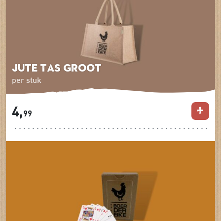
Jute tas groot
per stuk
4,
99