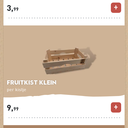
3,
99
Fruitkist klein
per kistje
9,
99