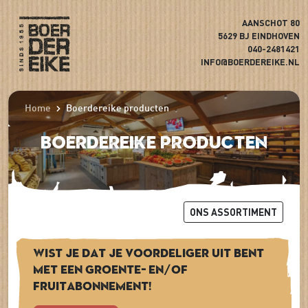
AANSCHOT 80
5629 BJ EINDHOVEN
040-2481421
INFO@BOERDEREIKE.NL
Home
Boerdereike producten
Boerdereike producten
ONS ASSORTIMENT
Wist je dat je voordeliger uit bent
met een groente- en/of
fruitabonnement!