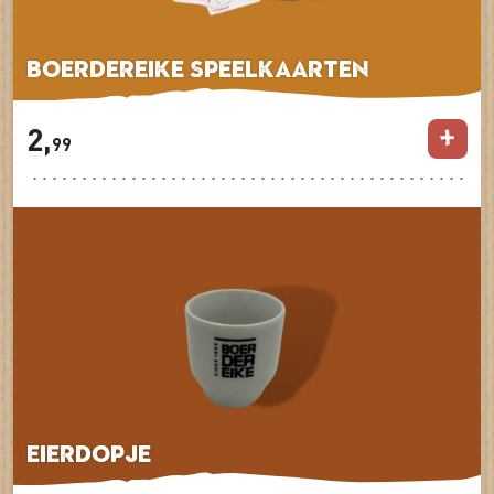
Boerdereike speelkaarten
2,
99
Eierdopje