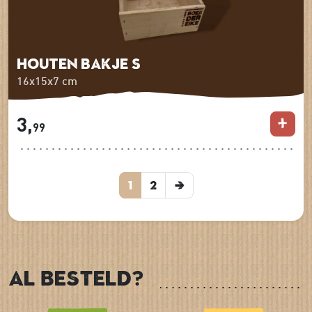
Houten bakje S
16x15x7 cm
3,
99
1
2
Al besteld?