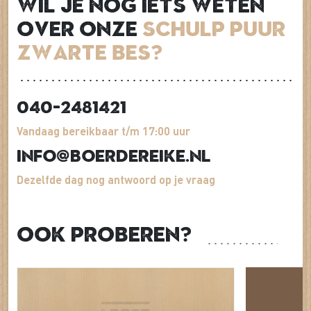
Wil je nog iets weten
over onze
Schulp Puur
Zwarte Bes?
040-2481421
Vandaag bereikbaar t/m 17:00 uur
info@boerdereike.nl
Dezelfde dag nog antwoord op je vraag
Ook proberen?