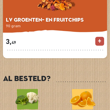
LV Groenten- en Fruitchips
90 gram
3,
49
Al besteld?