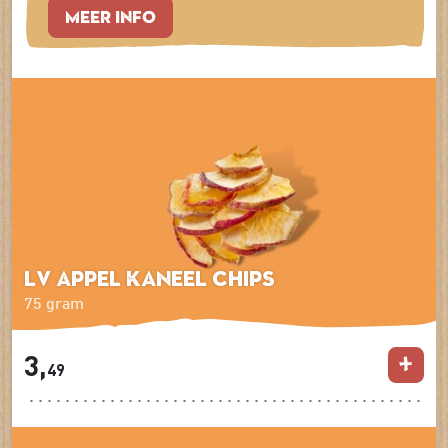
MEER INFO
LV Appel kaneel chips
75 gram
3,
49