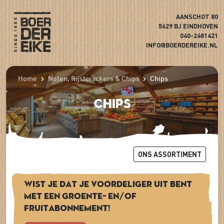
AANSCHOT 80
5629 BJ EINDHOVEN
040-2481421
INFO@BOERDEREIKE.NL
Home
Noten, Rijstcrackers & Chips
Chips
Chips
ONS ASSORTIMENT
Wist je dat je voordeliger uit bent
met een groente- en/of
fruitabonnement!