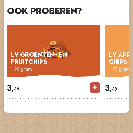
Ook proberen?
LV Groenten- en
LV App
Fruitchips
chips
90 gram
75 gram
3,
3,
49
49