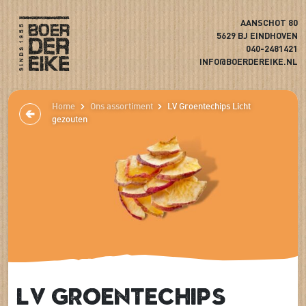
AANSCHOT 80
5629 BJ EINDHOVEN
040-2481421
INFO@BOERDEREIKE.NL
Home
Ons assortiment
LV Groentechips Licht
gezouten
LV Groentechips