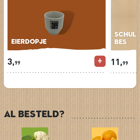
Schulp
Eierdopje
Bes
3,
11,
99
99
Al besteld?