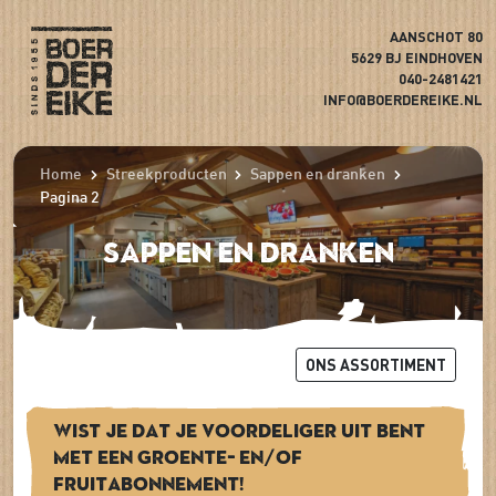
AANSCHOT 80
5629 BJ EINDHOVEN
040-2481421
INFO@BOERDEREIKE.NL
Home
Streekproducten
Sappen en dranken
Pagina 2
Sappen en dranken
ONS ASSORTIMENT
Wist je dat je voordeliger uit bent
met een groente- en/of
fruitabonnement!