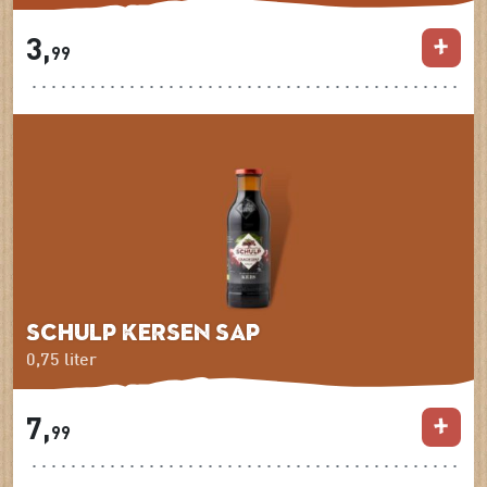
3,
99
Schulp Kersen sap
0,75 liter
7,
99