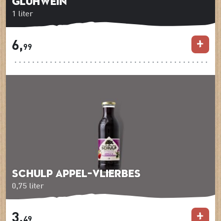
Gluhwein
1 liter
6,
99
schulp appel-Vlierbes
0,75 liter
3,
49