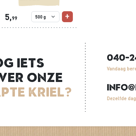
5,
99
040-2
og iets
Vandaag bere
ver onze
info@
pte kriel?
Dezelfde dag