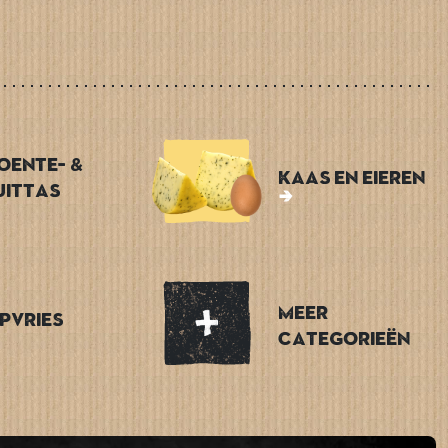
oente- &
Kaas en Eieren
uittas
Meer
epvries
categorieën