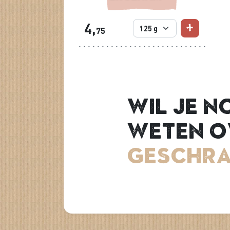
4,
75
Wil je n
weten o
Geschra