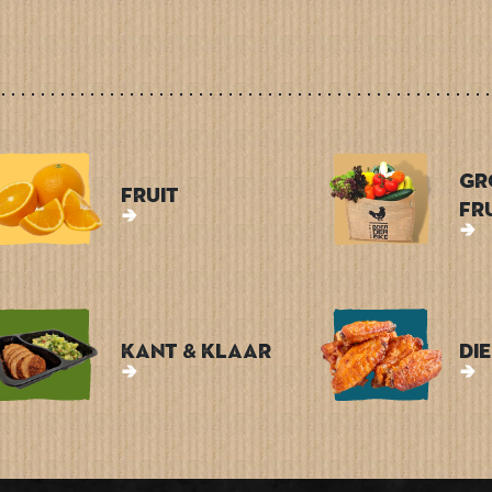
Gr
Fruit
Fr
Kant & Klaar
Di