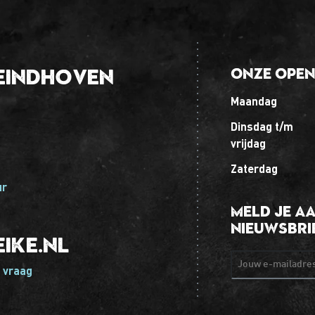
Eindhoven
Onze open
maandag
dinsdag t/m
vrijdag
zaterdag
ur
Meld je a
nieuwsbri
ike.nl
Jouw e-mailadr
 vraag