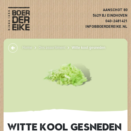
AANSCHOT 80
5629 BJ EINDHOVEN
040-2481421
INFO@BOERDEREIKE.NL
Home
Ons assortiment
Witte kool gesneden
Witte kool gesneden