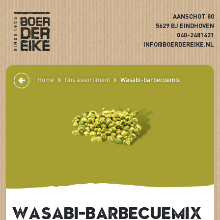
AANSCHOT 80
5629 BJ EINDHOVEN
040-2481421
INFO@BOERDEREIKE.NL
Home
Ons assortiment
Wasabi-barbecuemix
Wasabi-barbecuemix