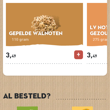
LV Not
Gepelde walnoten
gezou
110 gram
275 gram
3,
3,
49
49
Al besteld?