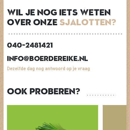
Wil je nog iets weten
over onze
Sjalotten?
040-2481421
info@boerdereike.nl
Dezelfde dag nog antwoord op je vraag
Ook proberen?