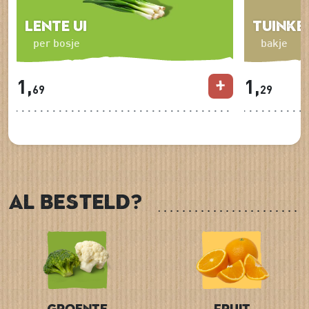
Lente ui
Tuinke
per bosje
bakje
1,
1,
69
29
Al besteld?
Groente
Fruit