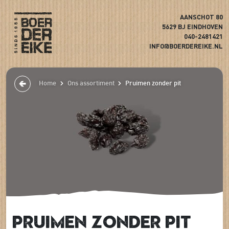
AANSCHOT 80
5629 BJ EINDHOVEN
040-2481421
INFO@BOERDEREIKE.NL
Home
Ons assortiment
Pruimen zonder pit
Pruimen zonder pit