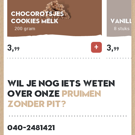
Chocorotsjes
Cookies Melk
Vanill
200 gram
8 stuks
3,
3,
99
99
Wil je nog iets weten
over onze
Pruimen
zonder pit?
040-2481421