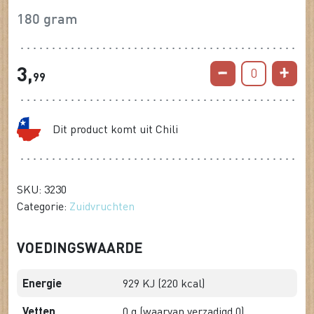
180 gram
3,
0
99
Dit product komt uit Chili
SKU: 3230
Categorie:
Zuidvruchten
VOEDINGSWAARDE
Energie
929 KJ (220 kcal)
Vetten
0 g (waarvan verzadigd 0)