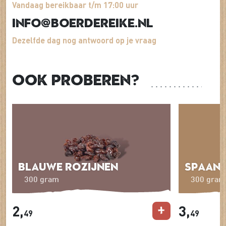
Vandaag bereikbaar t/m 17:00 uur
info@boerdereike.nl
Dezelfde dag nog antwoord op je vraag
Ook proberen?
Blauwe rozijnen
Spaans
300 gram
300 gram
2,
3,
49
49