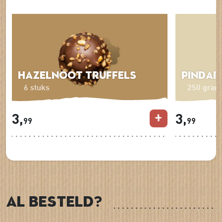
Hazelnoot Truffels
Pindar
6 stuks
250 gram
3,
3,
99
99
Al besteld?