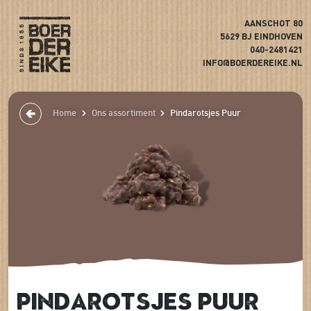
AANSCHOT 80
5629 BJ EINDHOVEN
040-2481421
INFO@BOERDEREIKE.NL
Home
Ons assortiment
Pindarotsjes Puur
Pindarotsjes Puur