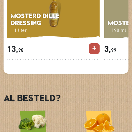
Mosterd Dille
dressing
Moster
1 liter
190 ml
13,
3,
98
99
Al besteld?