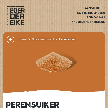
AANSCHOT 80
5629 BJ EINDHOVEN
040-2481421
INFO@BOERDEREIKE.NL
Home
Ons assortiment
Perensuiker
Perensuiker