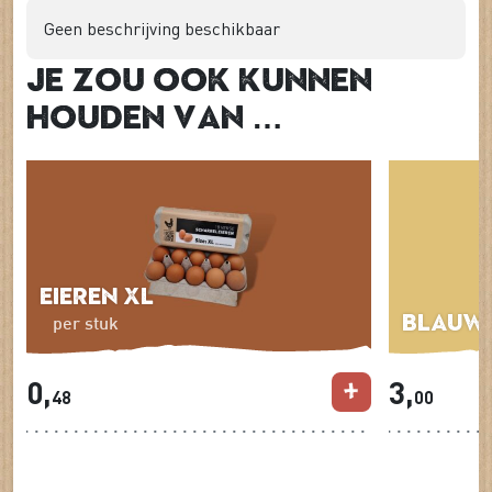
Geen beschrijving beschikbaar
Je zou ook kunnen
houden van …
Eieren XL
Blauwa
per stuk
0,
3,
48
00