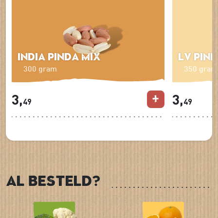
India pinda mix
LV Pin
300 gram
350 gram
3,
3,
49
49
Al besteld?