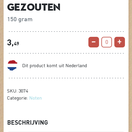
gezouten
150 gram
3,
0
49
Dit product komt uit Nederland
SKU: 3074
Categorie:
Noten
BESCHRIJVING