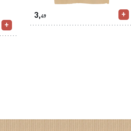
3,
49