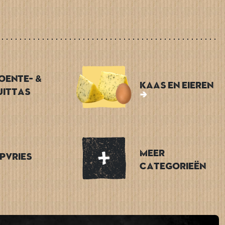
oente- &
Kaas en Eieren
uittas
Meer
epvries
categorieën