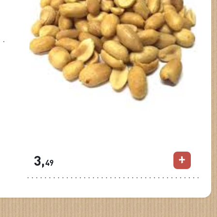
Pinda`s gezouten
3,
49