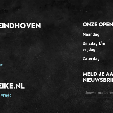
Eindhoven
Onze open
maandag
dinsdag t/m
vrijdag
zaterdag
ur
Meld je a
nieuwsbri
ike.nl
Jouw e-mailadr
 vraag