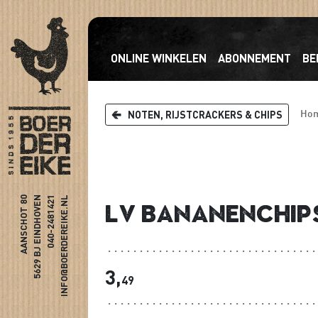
ONLINE WINKELEN
ABONNEMENT
BE
NOTEN, RIJSTCRACKERS & CHIPS
Ho
AANSCHOT 80
5629 BJ EINDHOVEN
040-2481421
INFO@BOERDEREIKE.NL
LV Bananenchip
3,
49