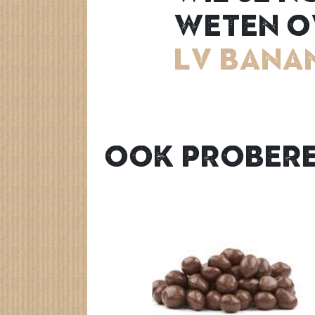
weten o
LV Bana
Ook prober