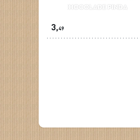
LV Chocolade pinda
3,
49