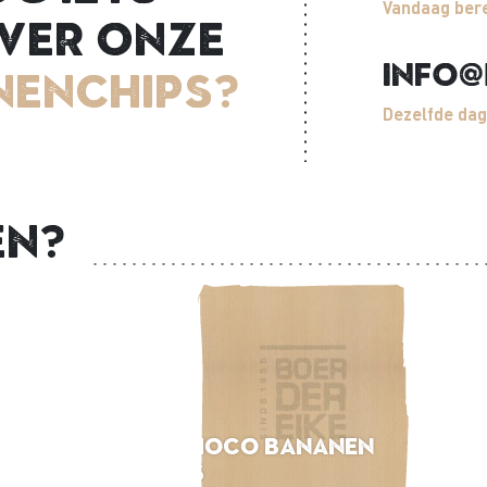
Vandaag bere
ver onze
info@
nenchips?
Dezelfde dag
en?
LV Choco bananen
chips