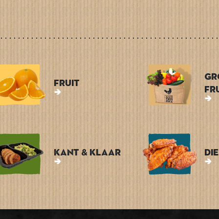
Gr
Fruit
Fr
Kant & Klaar
Di