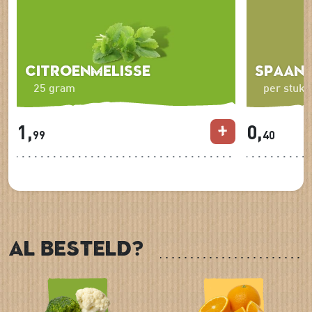
Citroenmelisse
Spaans
25 gram
per stuk
1,
0,
99
40
Al besteld?