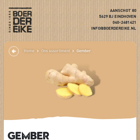
AANSCHOT 80
5629 BJ EINDHOVEN
040-2481421
INFO@BOERDEREIKE.NL
Home
Ons assortiment
Gember
Gember