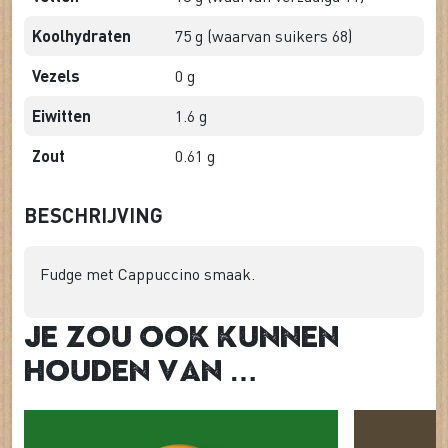
Koolhydraten
75 g (waarvan suikers 68)
Vezels
0 g
Eiwitten
1.6 g
Zout
0.61 g
BESCHRIJVING
Fudge met Cappuccino smaak.
Je zou ook kunnen
houden van …