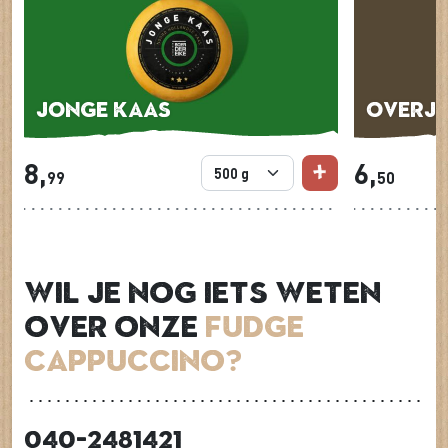
Jonge kaas
Overja
8,
6,
99
50
Wil je nog iets weten
over onze
Fudge
Cappuccino?
040-2481421