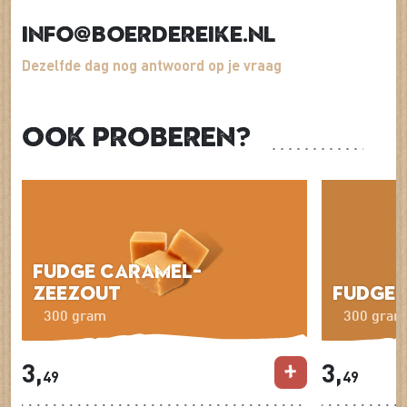
info@boerdereike.nl
Dezelfde dag nog antwoord op je vraag
Ook proberen?
Fudge Caramel-
Zeezout
Fudge 
300 gram
300 gram
3,
3,
49
49