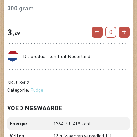
300 gram
3,
0
49
Dit product komt uit Nederland
SKU: 3602
Categorie:
Fudge
VOEDINGSWAARDE
Energie
1764 KJ (419 kcal)
Vetten
13 g (waarvan verzadigd 11)