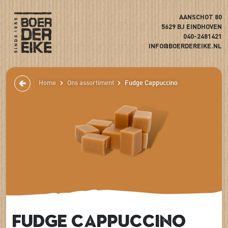
AANSCHOT 80
5629 BJ EINDHOVEN
040-2481421
INFO@BOERDEREIKE.NL
Home
Ons assortiment
Fudge Cappuccino
Fudge Cappuccino