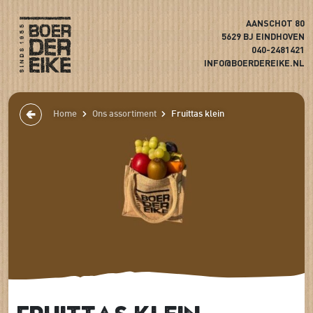
AANSCHOT 80
5629 BJ EINDHOVEN
040-2481421
INFO@BOERDEREIKE.NL
Home
Ons assortiment
Fruittas klein