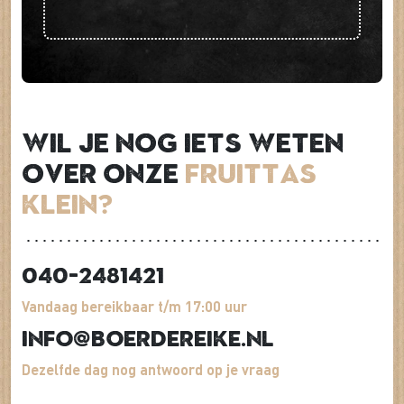
Wil je nog iets weten
over onze
Fruittas
klein?
040-2481421
Vandaag bereikbaar t/m 17:00 uur
info@boerdereike.nl
Dezelfde dag nog antwoord op je vraag