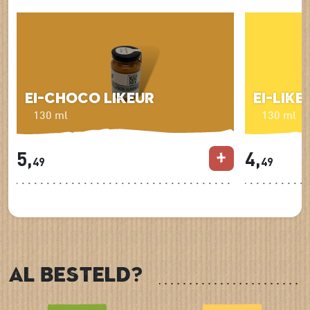
Ei-Choco Likeur
Ei-Like
130 ml
130 ml
5,
4,
49
49
Al besteld?