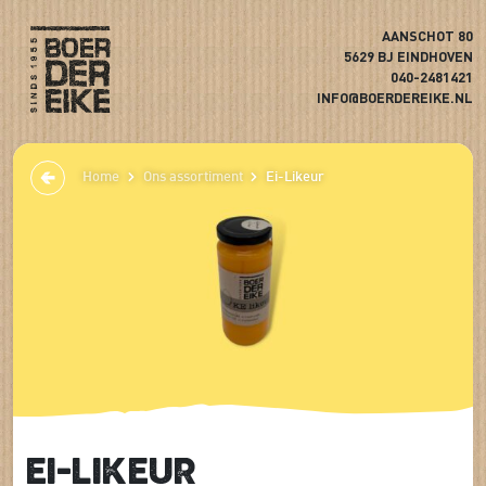
AANSCHOT 80
5629 BJ EINDHOVEN
040-2481421
INFO@BOERDEREIKE.NL
Home
Ons assortiment
Ei-Likeur
Ei-Likeur