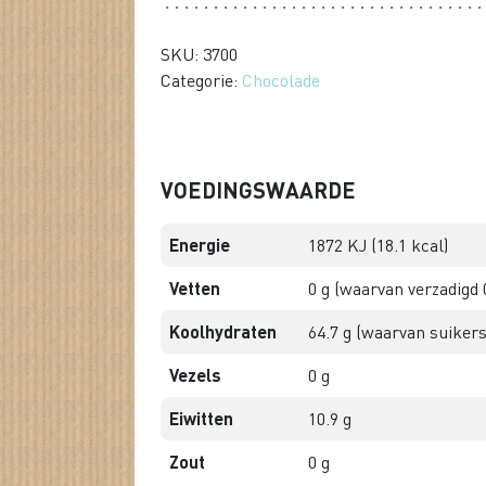
SKU: 3700
Categorie:
Chocolade
VOEDINGSWAARDE
Energie
1872 KJ (18.1 kcal)
Vetten
0 g (waarvan verzadigd 
Koolhydraten
64.7 g (waarvan suikers
Vezels
0 g
Eiwitten
10.9 g
Zout
0 g