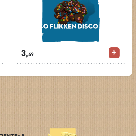
Choco Flikken Disco
150 gram
3,
49
oente- &