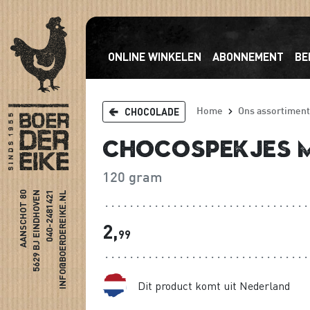
ONLINE WINKELEN
ABONNEMENT
BE
CHOCOLADE
Home
Ons assortiment
Chocospekjes 
120 gram
AANSCHOT 80
5629 BJ EINDHOVEN
040-2481421
INFO@BOERDEREIKE.NL
2,
99
Dit product komt uit Nederland