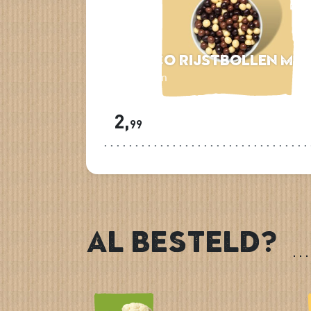
Choco rijstbollen mix
200 gram
2,
99
Al besteld?