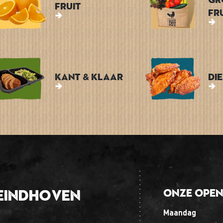
Fruit
Fr
Kant & Klaar
Di
Eindhoven
Onze open
maandag