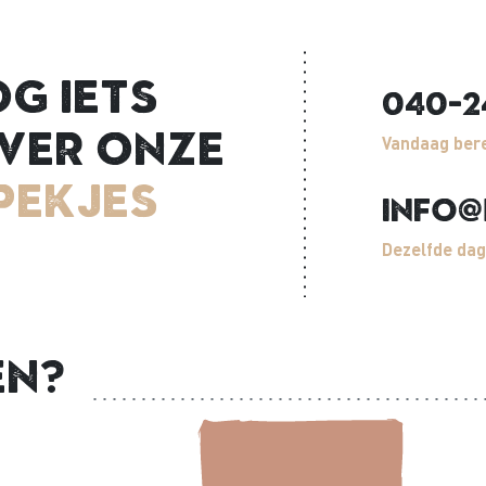
og iets
040-2
ver onze
Vandaag bere
pekjes
info@
Dezelfde dag
en?