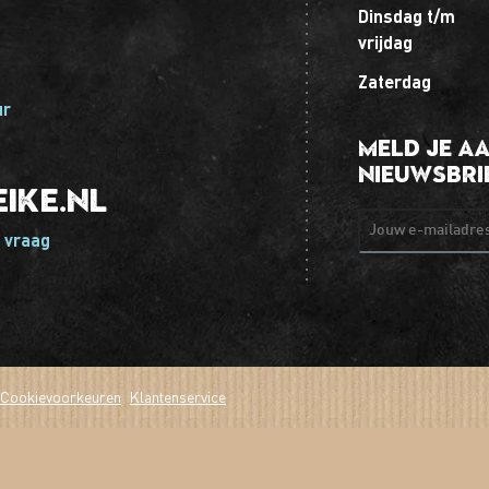
dinsdag t/m
vrijdag
zaterdag
ur
Meld je a
nieuwsbri
ike.nl
Jouw e-mailadr
 vraag
Cookievoorkeuren
Klantenservice