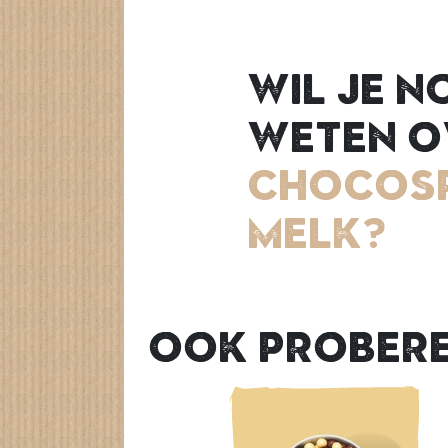
Wil je n
weten o
Chocos
Melk?
Ook prober