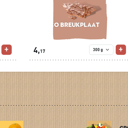
Choco breukplaat
Melk
4,
17
Gr