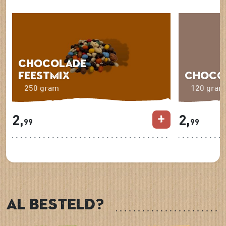
Chocolade
feestmix
Chocos
250 gram
120 gram
2,
2,
99
99
Al besteld?