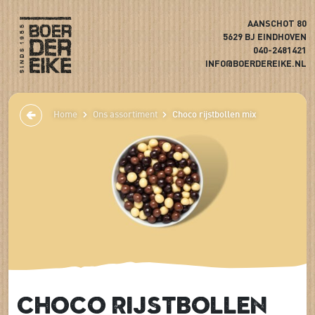
AANSCHOT 80
5629 BJ EINDHOVEN
040-2481421
INFO@BOERDEREIKE.NL
Home
Ons assortiment
Choco rijstbollen mix
Choco rijstbollen