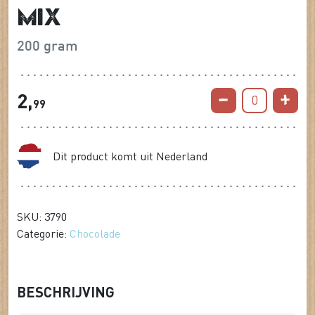
mix
200 gram
2,
0
99
Dit product komt uit Nederland
SKU: 3790
Categorie:
Chocolade
BESCHRIJVING