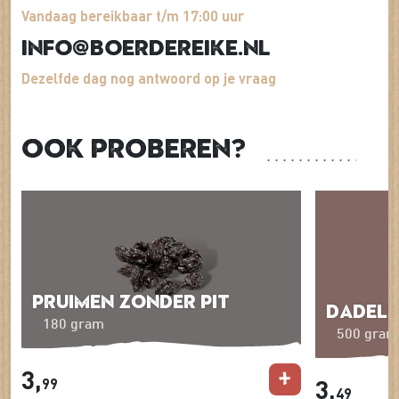
Vandaag bereikbaar t/m 17:00 uur
info@boerdereike.nl
Dezelfde dag nog antwoord op je vraag
Ook proberen?
Pruimen zonder pit
Dadels
180 gram
500 gram
3,
3,
99
49