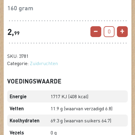
160 gram
2,
0
99
SKU: 3781
Categorie:
Zuidvruchten
VOEDINGSWAARDE
Energie
1717 KJ (408 kcal)
Vetten
11.9 g (waarvan verzadigd 6.8)
Koolhydraten
69.3 g (waarvan suikers 64.7)
Vezels
0 g