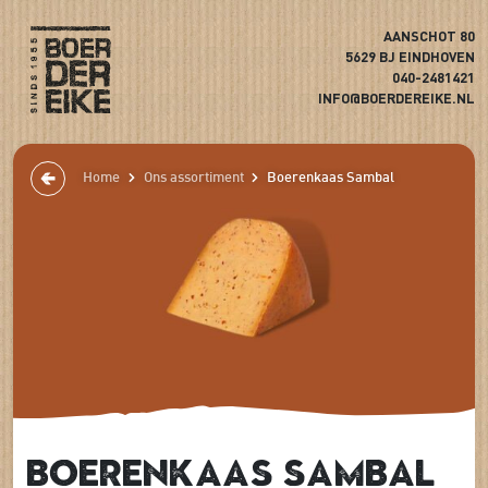
AANSCHOT 80
5629 BJ EINDHOVEN
040-2481421
INFO@BOERDEREIKE.NL
Home
Ons assortiment
Boerenkaas Sambal
Boerenkaas Sambal