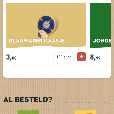
Blauwader kaasje
Jonge 
3,
8,
00
99
Al besteld?