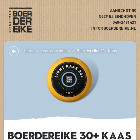
AANSCHOT 80
5629 BJ EINDHOVEN
040-2481421
INFO@BOERDEREIKE.NL
Home
Ons assortiment
Boerdereike 30+ Kaas
Boerdereike 30+ Kaas