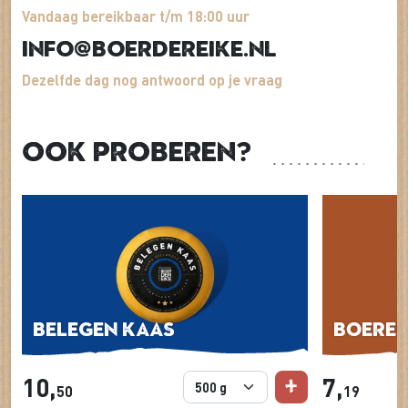
Vandaag bereikbaar t/m 18:00 uur
info@boerdereike.nl
Dezelfde dag nog antwoord op je vraag
Ook proberen?
Belegen kaas
Boere
10,
7,
50
19