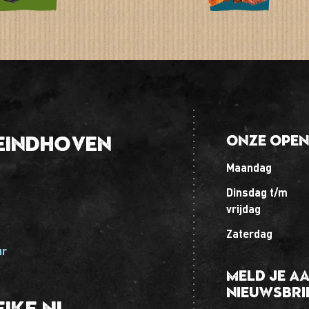
Eindhoven
Onze open
maandag
dinsdag t/m
vrijdag
zaterdag
ur
Meld je a
nieuwsbri
ike.nl