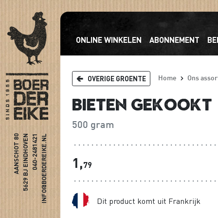
ONLINE WINKELEN
ABONNEMENT
BE
OVERIGE GROENTE
Home
Ons assor
Bieten gekookt
500 gram
AANSCHOT 80
5629 BJ EINDHOVEN
040-2481421
INFO@BOERDEREIKE.NL
1,
79
Dit product komt uit Frankrijk