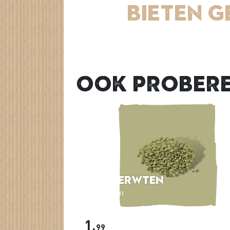
Bieten 
Ook prober
Spliterwten
500 gram
1,
99