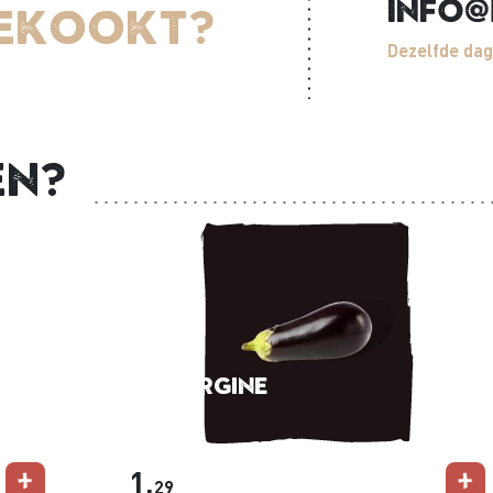
info@
gekookt?
Dezelfde dag
en?
Aubergine
per stuk
1,
29