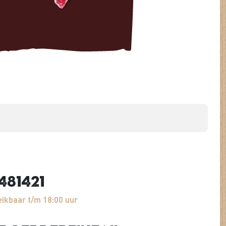
481421
ikbaar t/m 18:00 uur