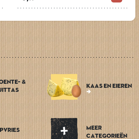
oente- &
Kaas en Eieren
uittas
Meer
epvries
categorieën