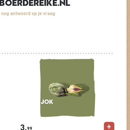
boerdereike.nl
 nog antwoord op je vraag
Artisjok
per stuk
3,
99