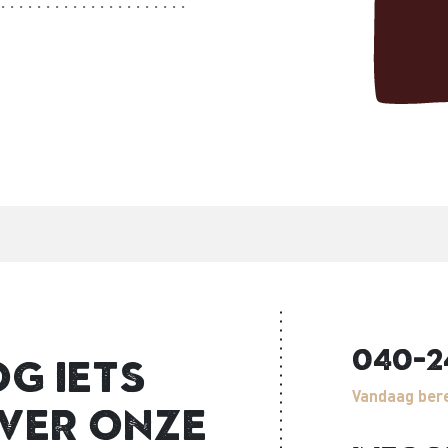
040-2
og iets
Vandaag bere
ver onze